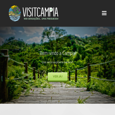
Bem-vindo a Campia!
Qual será a sua próxima aventura?!
VER JÁ!