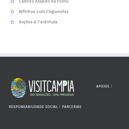
Cabrito Assado no Forno
Bifinhos com Cogumelos
Rojões à Tarântula
APOIOS
|
RESPONSABILIDADE SOCIAL
|
PARCERIAS